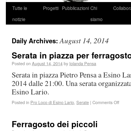
Tutte le
Progetti
Pubblicazioni
Chi
Collabor
notizie
siamo
August 14, 2014
Daily Archives:
Serata in piazza per ferragost
Posted on
August 14, 2014
by
Iolanda Pensa
Serata in piazza Pietro Pensa a Esino La
2014 dalle 21:00. Una serata organizzat
Esino Lario.
Posted in
Pro Loco di Esino Lario
,
Serate
|
Comments Off
Ferragosto dei piccoli