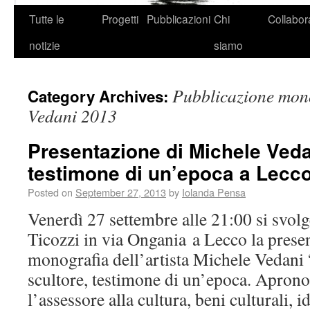
Tutte le
Progetti
Pubblicazioni
Chi
Collabor
notizie
siamo
Pubblicazione mono
Category Archives:
Vedani 2013
Presentazione di Michele Veda
testimone di un’epoca a Lecc
Posted on
September 27, 2013
by
Iolanda Pensa
Venerdì 27 settembre alle 21:00 si svol
Ticozzi in via Ongania a Lecco la prese
monografia dell’artista Michele Vedani
scultore, testimone di un’epoca. Aprono
l’assessore alla cultura, beni culturali, i