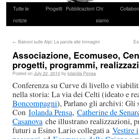
Tutte le
Progetti
Pubblicazioni
Chi
Collabor
notizie
siamo
←
Balconi sulle Alpi: La parola alle immagini
Es
Associazione, Ecomuseo, Centr
progetti, programmi, realizzaz
Posted on
July 22, 2010
by
Iolanda Pensa
Conferenza su Curve di livello e viabilit
nella storia: La via dei Celti (ideato e r
Boncompagni
), Parlano gli archivi: Gli 
Con
Iolanda Pensa
,
Catherine de Senar
Casanova
che illustrano realizzazioni, 
futuri a Esino Lario collegati a
Vestire i