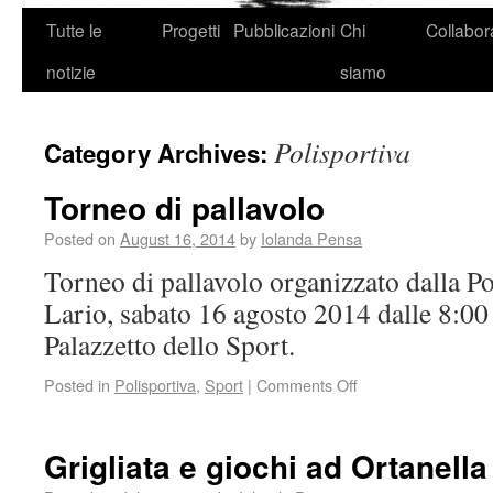
Tutte le
Progetti
Pubblicazioni
Chi
Collabor
notizie
siamo
Polisportiva
Category Archives:
Torneo di pallavolo
Posted on
August 16, 2014
by
Iolanda Pensa
Torneo di pallavolo organizzato dalla P
Lario, sabato 16 agosto 2014 dalle 8:00 
Palazzetto dello Sport.
Posted in
Polisportiva
,
Sport
|
Comments Off
Grigliata e giochi ad Ortanella