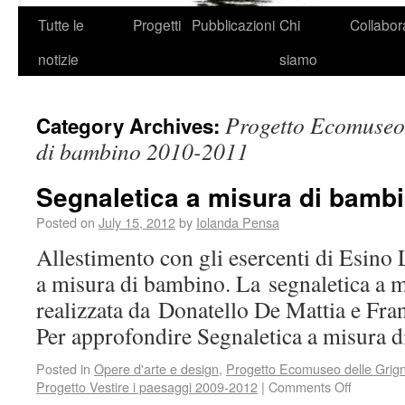
Tutte le
Progetti
Pubblicazioni
Chi
Collabor
notizie
siamo
Progetto Ecomuseo 
Category Archives:
di bambino 2010-2011
Segnaletica a misura di bamb
Posted on
July 15, 2012
by
Iolanda Pensa
Allestimento con gli esercenti di Esino 
a misura di bambino. La segnaletica a 
realizzata da Donatello De Mattia e Fr
Per approfondire Segnaletica a misura 
Posted in
Opere d'arte e design
,
Progetto Ecomuseo delle Grig
Progetto Vestire i paesaggi 2009-2012
|
Comments Off