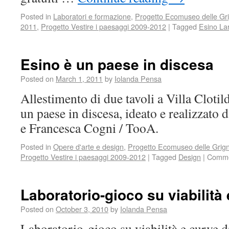
Posted in
Laboratori e formazione
,
Progetto Ecomuseo delle Gr
2011
,
Progetto Vestire i paesaggi 2009-2012
|
Tagged
Esino Lar
Esino è un paese in discesa
Posted on
March 1, 2011
by
Iolanda Pensa
Allestimento di due tavoli a Villa Clotil
un paese in discesa, ideato e realizzato
e Francesca Cogni / TooA.
Posted in
Opere d'arte e design
,
Progetto Ecomuseo delle Grig
Progetto Vestire i paesaggi 2009-2012
|
Tagged
Design
|
Comme
Laboratorio-gioco su viabilità 
Posted on
October 3, 2010
by
Iolanda Pensa
Laboratorio-gioco su viabilità e curve d