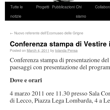
Tutte le
Progetti
Pubblicazioni
Chi
Collabor
notizie
siamo
←
Nuovo referente dell’Ecomuseo delle Grigne
Conferenza stampa di Vestire 
Posted on
March 4, 2011
by
Iolanda Pensa
Conferenza stampa di presentazione del 
paesaggi con presentazione del programm
Dove e orari
4 marzo 2011 ore 11.30 presso Sala Con
di Lecco, Piazza Lega Lombarda, 4 a Le