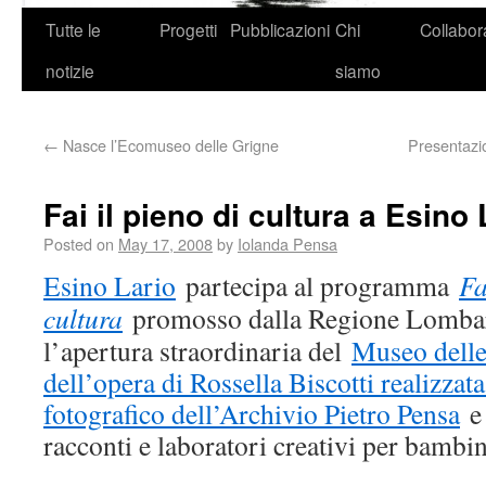
Tutte le
Progetti
Pubblicazioni
Chi
Collabor
notizie
siamo
←
Nasce l’Ecomuseo delle Grigne
Presentazio
Fai il pieno di cultura a Esino
Posted on
May 17, 2008
by
Iolanda Pensa
Esino Lario
partecipa al programma
Fa
cultura
promosso dalla Regione Lombardi
l’apertura straordinaria del
Museo dell
dell’opera di Rossella Biscotti realizzata
fotografico dell’Archivio Pietro Pensa
e 
racconti e laboratori creativi per bambin