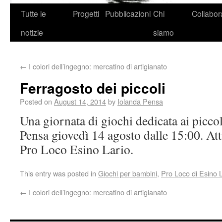
Tutte le
Progetti
Pubblicazioni
Chi
Collabor
notizie
siamo
←
I colori dell’ingegno: mercatino di artigianato
Ferragosto dei piccoli
Posted on
August 14, 2014
by
Iolanda Pensa
Una giornata di giochi dedicata ai piccol
Pensa giovedì 14 agosto dalle 15:00. Att
Pro Loco Esino Lario.
This entry was posted in
Giochi per bambini
,
Pro Loco di Esino 
←
I colori dell’ingegno: mercatino di artigianato