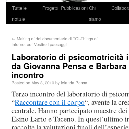
Tutte le
Progetti
Pubblicazioni
Chi
Collabor
notizie
siamo
←
Making of del documentario di TOI-Things of
Internet per Vestire i paesaggi
Laboratorio di psicomotricità i
da Giovanna Pensa e Barbara 
incontro
Posted on
May 8, 2010
by
Iolanda Pensa
Terzo incontro del laboratorio di psicomo
“
Raccontare con il corpo
“, avente la cr
centrale. Hanno partecipato maestre dei
Esino Lario e Taceno. In quest’ultimo i
raccolte la valutazioni finali dell’esperie