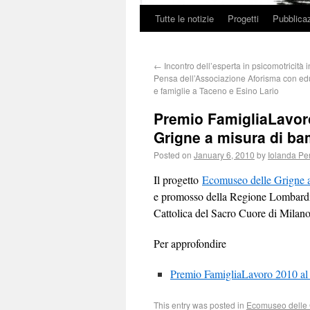
Tutte le notizie
Progetti
Pubblicaz
←
Incontro dell’esperta in psicomotricità 
Pensa dell’Associazione Aforisma con educ
e famiglie a Taceno e Esino Lario
Premio FamigliaLavor
Grigne a misura di ba
Posted on
January 6, 2010
by
Iolanda Pe
Il progetto
Ecomuseo delle Grigne 
e promosso della Regione Lombardi
Cattolica del Sacro Cuore di Milan
Per approfondire
Premio FamigliaLavoro 2010 al
This entry was posted in
Ecomuseo delle 