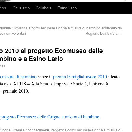
ioni
Chi siamo
Collabora
Esino Lario
infantile Giovanna
Ecomuseo delle Grigne a misura di bambino sostenuto da
atori, volontari
Regione Lombardia
→
o 2010 al progetto Ecomuseo delle
mbino e a Esino Lario
nsa
a misura di bambino
vince il
premio FamigliaLavoro 2010
ideato
a e da ALTIS – Alta Scuola Impresa e Società, Università
o, gennaio 2010.
 progetto Ecomuseo delle Grigne a misura di bambino
Grigne
,
Premi e riconoscimenti
,
Progetto Ecomuseo delle Grigne a misura di