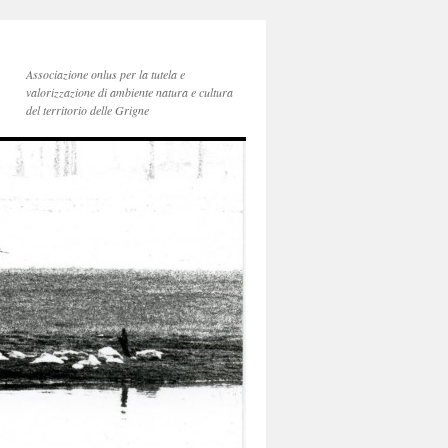
Associazione onlus per la tutela e
valorizzazione di ambiente natura e cultura
del territorio delle Grigne