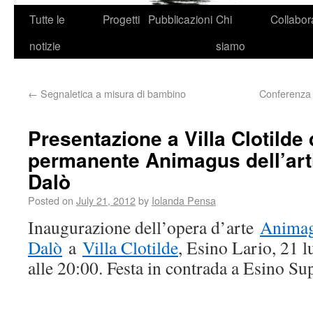
Tutte le
Progetti
Pubblicazioni
Chi
Collabor
notizie
siamo
←
Segnaletica a misura di bambino
Conferenza “
Presentazione a Villa Clotilde 
permanente Animagus dell’art
Dalò
Posted on
July 21, 2012
by
Iolanda Pensa
Inaugurazione dell’opera d’arte
Anima
Dalò
a
Villa Clotilde
, Esino Lario, 21 l
alle 20:00. Festa in contrada a Esino Sup