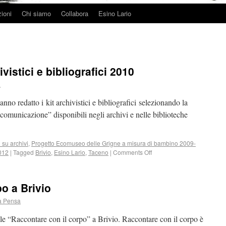
ioni
Chi siamo
Collabora
Esino Lario
vistici e bibliografici 2010
a
anno redatto i kit archivistici e bibliografici selezionando la
comunicazione” disponibili negli archivi e nelle biblioteche
i su archivi
,
Progetto Ecomuseo delle Grigne a misura di bambino 2009-
2012
|
Tagged
Brivio
,
Esino Lario
,
Taceno
|
Comments Off
o a Brivio
a Pensa
ile “Raccontare con il corpo” a Brivio. Raccontare con il corpo è