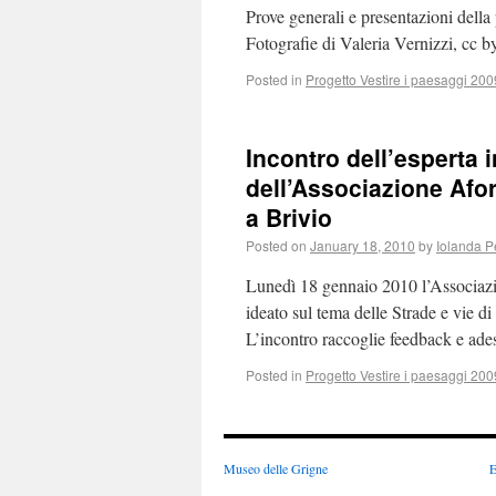
Prove generali e presentazioni della
Fotografie di Valeria Vernizzi, cc b
Posted in
Progetto Vestire i paesaggi 20
Incontro dell’esperta 
dell’Associazione Afor
a Brivio
Posted on
January 18, 2010
by
Iolanda 
Lunedì 18 gennaio 2010 l’Associazio
ideato sul tema delle Strade e vie d
L’incontro raccoglie feedback e ades
Posted in
Progetto Vestire i paesaggi 20
Museo delle Grigne
E