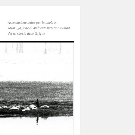
Associazione onlus per la tutela e
valorizzazione di ambiente natura e cultura
del territorio delle Grigne