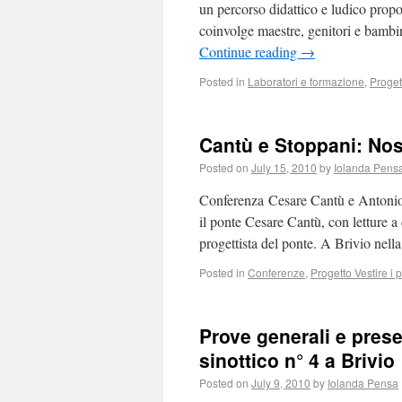
un percorso didattico e ludico pro
coinvolge maestre, genitori e bambin
Continue reading
→
Posted in
Laboratori e formazione
,
Proget
Cantù e Stoppani: Nos
Posted on
July 15, 2010
by
Iolanda Pens
Conferenza Cesare Cantù e Antonio 
il ponte Cesare Cantù, con letture a
progettista del ponte. A Brivio nel
Posted in
Conferenze
,
Progetto Vestire i
Prove generali e pres
sinottico n° 4 a Brivio
Posted on
July 9, 2010
by
Iolanda Pensa