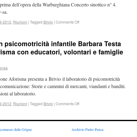
 prima dell’opera della Warburghiana Concerto sinottico n° 4.
y-sa.
09-2012
,
Riunioni
|
Tagged
Brivio
|
Comments Off
in psicomotricità infantile Barbara Testa
isma con educatori, volontari e famiglie
Pensa
ne Aforisma presenta a Brivio il laboratorio di psicomotricità
i comunicazione: Storie e cammini di mercanti, viandanti e banditi.
ioni al laboratorio.
09-2012
,
Riunioni
|
Tagged
Brivio
|
Comments Off
comuseo delle Grigne
Archivio Pietro Pensa