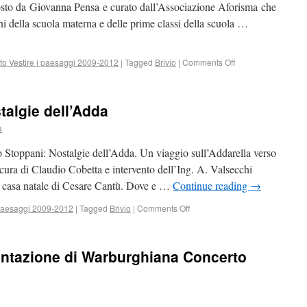
posto da Giovanna Pensa e curato dall’Associazione Aforisma che
i della scuola materna e delle prime classi della scuola …
to Vestire i paesaggi 2009-2012
|
Tagged
Brivio
|
Comments Off
talgie dell’Adda
a
Stoppani: Nostalgie dell’Adda. Un viaggio sull’Addarella verso
 cura di Claudio Cobetta e intervento dell’Ing. A. Valsecchi
la casa natale di Cesare Cantù. Dove e …
Continue reading
→
 paesaggi 2009-2012
|
Tagged
Brivio
|
Comments Off
entazione di Warburghiana Concerto