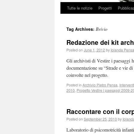
Tutte le notizie
Progetti
Pubblicaz
Brivio
Tag Archives:
Redazione dei kit archi
Posted on
June 1, 2012
by
Iolanda Pens
Gli archivisti di Vestire i paesaggi h
documentazione su “Strade e vie di 
coinvolte nel progetto.
Posted in
Archivio Pietro Pensa
,
Intervent
2010
,
Progetto Vestire i paesaggi 2009-
Raccontare con il corp
Posted on
September 25, 2010
by
Ioland
Laboratorio di psicomotricità infant